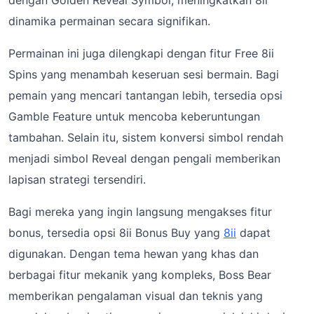
dengan Golden Reveal Symbol, meningkatkan 8ii
dinamika permainan secara signifikan.
Permainan ini juga dilengkapi dengan fitur Free 8ii
Spins yang menambah keseruan sesi bermain. Bagi
pemain yang mencari tantangan lebih, tersedia opsi
Gamble Feature untuk mencoba keberuntungan
tambahan. Selain itu, sistem konversi simbol rendah
menjadi simbol Reveal dengan pengali memberikan
lapisan strategi tersendiri.
Bagi mereka yang ingin langsung mengakses fitur
bonus, tersedia opsi 8ii Bonus Buy yang
8ii
dapat
digunakan. Dengan tema hewan yang khas dan
berbagai fitur mekanik yang kompleks, Boss Bear
memberikan pengalaman visual dan teknis yang