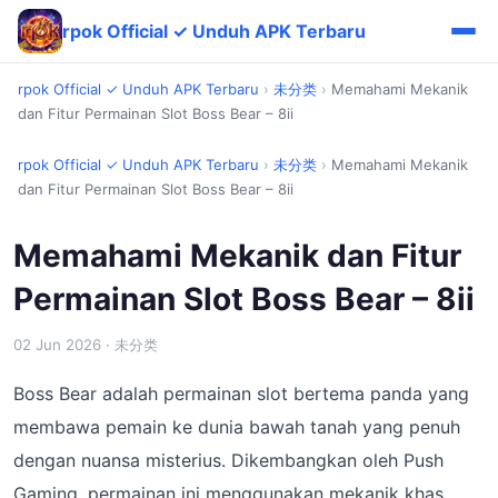
rpok Official ✓ Unduh APK Terbaru
rpok Official ✓ Unduh APK Terbaru
›
未分类
›
Memahami Mekanik
dan Fitur Permainan Slot Boss Bear – 8ii
rpok Official ✓ Unduh APK Terbaru
›
未分类
›
Memahami Mekanik
dan Fitur Permainan Slot Boss Bear – 8ii
Memahami Mekanik dan Fitur
Permainan Slot Boss Bear – 8ii
02 Jun 2026
· 未分类
Boss Bear adalah permainan slot bertema panda yang
membawa pemain ke dunia bawah tanah yang penuh
dengan nuansa misterius. Dikembangkan oleh Push
Gaming, permainan ini menggunakan mekanik khas