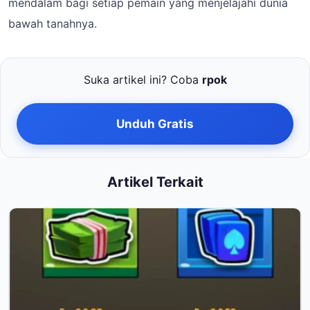
mendalam bagi setiap pemain yang menjelajahi dunia
bawah tanahnya.
Suka artikel ini? Coba
rpok
Unduh Gratis
Artikel Terkait