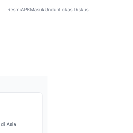
Resmi
APK
Masuk
Unduh
Lokasi
Diskusi
 di Asia