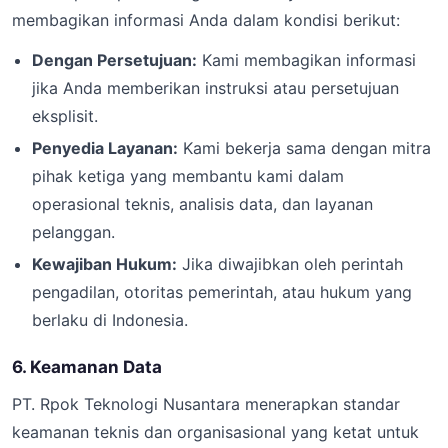
membagikan informasi Anda dalam kondisi berikut:
Dengan Persetujuan:
Kami membagikan informasi
jika Anda memberikan instruksi atau persetujuan
eksplisit.
Penyedia Layanan:
Kami bekerja sama dengan mitra
pihak ketiga yang membantu kami dalam
operasional teknis, analisis data, dan layanan
pelanggan.
Kewajiban Hukum:
Jika diwajibkan oleh perintah
pengadilan, otoritas pemerintah, atau hukum yang
berlaku di Indonesia.
6. Keamanan Data
PT. Rpok Teknologi Nusantara menerapkan standar
keamanan teknis dan organisasional yang ketat untuk