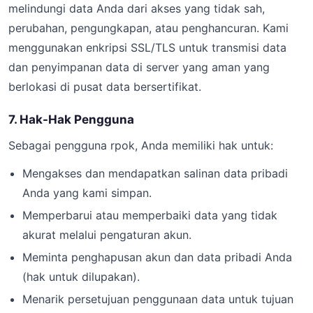
melindungi data Anda dari akses yang tidak sah,
perubahan, pengungkapan, atau penghancuran. Kami
menggunakan enkripsi SSL/TLS untuk transmisi data
dan penyimpanan data di server yang aman yang
berlokasi di pusat data bersertifikat.
7. Hak-Hak Pengguna
Sebagai pengguna rpok, Anda memiliki hak untuk:
Mengakses dan mendapatkan salinan data pribadi
Anda yang kami simpan.
Memperbarui atau memperbaiki data yang tidak
akurat melalui pengaturan akun.
Meminta penghapusan akun dan data pribadi Anda
(hak untuk dilupakan).
Menarik persetujuan penggunaan data untuk tujuan