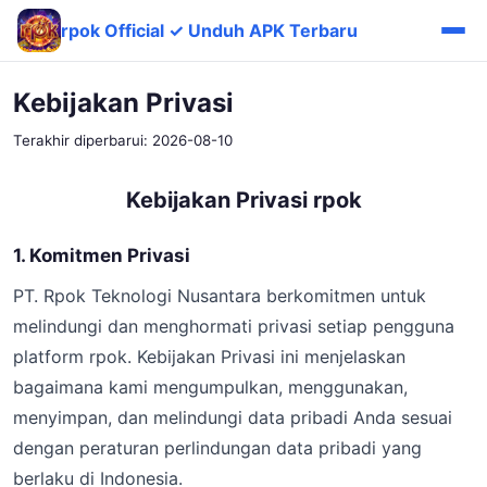
rpok Official ✓ Unduh APK Terbaru
Kebijakan Privasi
Terakhir diperbarui: 2026-08-10
Kebijakan Privasi rpok
1. Komitmen Privasi
PT. Rpok Teknologi Nusantara berkomitmen untuk
melindungi dan menghormati privasi setiap pengguna
platform rpok. Kebijakan Privasi ini menjelaskan
bagaimana kami mengumpulkan, menggunakan,
menyimpan, dan melindungi data pribadi Anda sesuai
dengan peraturan perlindungan data pribadi yang
berlaku di Indonesia.