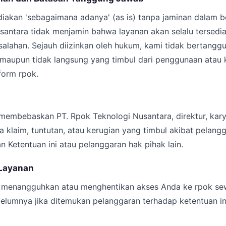
iakan 'sebagaimana adanya' (as is) tanpa jaminan dalam b
santara tidak menjamin bahwa layanan akan selalu tersedi
salahan. Sejauh diizinkan oleh hukum, kami tidak bertangg
 maupun tidak langsung yang timbul dari penggunaan ata
orm rpok.
 membebaskan PT. Rpok Teknologi Nusantara, direktur, kar
a klaim, tuntutan, atau kerugian yang timbul akibat pelan
n Ketentuan ini atau pelanggaran hak pihak lain.
 Layanan
 menangguhkan atau menghentikan akses Anda ke rpok se
lumnya jika ditemukan pelanggaran terhadap ketentuan ini