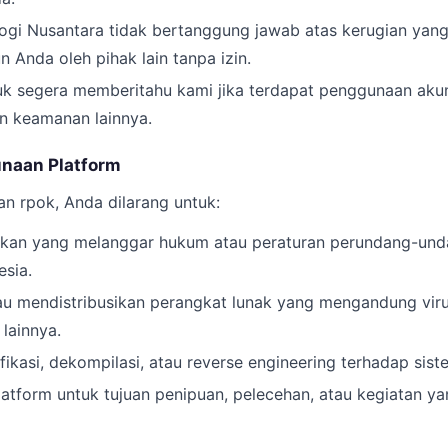
ogi Nusantara tidak bertanggung jawab atas kerugian yang
 Anda oleh pihak lain tanpa izin.
uk segera memberitahu kami jika terdapat penggunaan aku
n keamanan lainnya.
unaan Platform
 rpok, Anda dilarang untuk:
akan yang melanggar hukum atau peraturan perundang-un
esia.
 mendistribusikan perangkat lunak yang mengandung viru
lainnya.
ikasi, dekompilasi, atau reverse engineering terhadap sist
tform untuk tujuan penipuan, pelecehan, atau kegiatan y