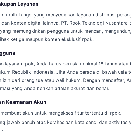
Cakupan Layanan
rm multi-fungsi yang menyediakan layanan distribusi peran
 dan konten digital lainnya. PT. Rpok Teknologi Nusantara 
 yang memungkinkan pengguna untuk mencari, mengunduh,
pihak ketiga maupun konten eksklusif rpok.
ngguna
 layanan rpok, Anda harus berusia minimal 18 tahun atau 
kum Republik Indonesia. Jika Anda berada di bawah usia t
 izin dari orang tua atau wali hukum. Dengan mendaftar, 
masi yang Anda berikan adalah akurat dan benar.
dan Keamanan Akun
membuat akun untuk mengakses fitur tertentu di rpok.
g jawab penuh atas kerahasiaan kata sandi dan aktivitas y
a.