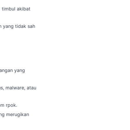
 timbul akibat
n yang tidak sah
dangan yang
s, malware, atau
em rpok.
ang merugikan