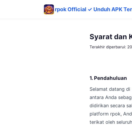
rpok Official ✓ Unduh APK Te
Syarat dan 
Terakhir diperbarui: 
1. Pendahuluan
Selamat datang di 
antara Anda sebag
didirikan secara 
platform rpok, An
terikat oleh selur